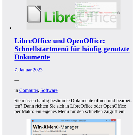
LibreOffice und OpenOffice:
Schnellstartmenü für häufig genutzte
Dokumente
7. Januar 2023
—
in
Computer
,
Software
Sie müs­sen häu­fig bestimm­te Doku­men­te öff­nen und bear­bei­
ten? Dann rich­ten Sie sich in Libre­Of­fice oder Open­Of­fice
per Makro ein eige­nes Menü für den schnel­len Zugriff ein.