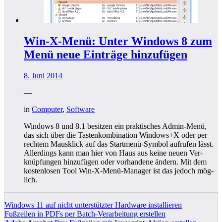
Win-X-Menü: Unter Windows 8 zum
Menü neue Einträge hinzufügen
8. Juni 2014
—
in
Computer
,
Software
Win­dows 8 und 8.1 besit­zen ein prak­ti­sches Admin-Menü,
das sich über die Tas­ten­kom­bi­na­ti­on Windows+X oder per
rech­tem Maus­klick auf das Start­me­nü-Sym­bol auf­ru­fen lässt.
Aller­dings kann man hier von Haus aus kei­ne neu­en Ver­
knüp­fun­gen hin­zu­fü­gen oder vor­han­de­ne ändern. Mit dem
kos­ten­lo­sen Tool Win-X-Menü-Mana­ger ist das jedoch mög­
lich.
Windows 11 auf nicht unterstützter Hardware installieren
Fußzeilen in PDFs per Batch-Verarbeitung erstellen