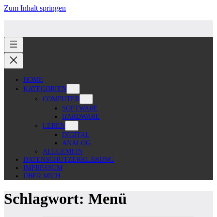
Zum Inhalt springen
HOME
KATEGORIEN
COMPUTER
SOFTWARE
HARDWARE
LEBEN
DIGITAL
ANALOG
ALLGEMEIN
DATENSCHUTZERKLÄRUNG
IMPRESSUM
ÜBER MICH
Schlagwort:
Menü