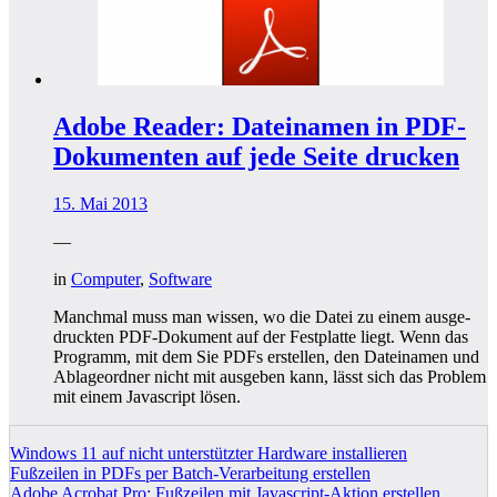
Adobe Reader: Dateinamen in PDF-
Dokumenten auf jede Seite drucken
15. Mai 2013
—
in
Computer
,
Software
Manch­mal muss man wis­sen, wo die Datei zu einem aus­ge­
druck­ten PDF-Doku­ment auf der Fest­plat­te liegt. Wenn das
Pro­gramm, mit dem Sie PDFs erstel­len, den Datei­na­men und
Abla­ge­ord­ner nicht mit aus­ge­ben kann, lässt sich das Pro­blem
mit einem Java­script lösen.
Windows 11 auf nicht unterstützter Hardware installieren
Fußzeilen in PDFs per Batch-Verarbeitung erstellen
Adobe Acrobat Pro: Fußzeilen mit Javascript-Aktion erstellen