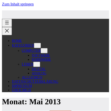
Zum Inhalt springen
HOME
KATEGORIEN
COMPUTER
SOFTWARE
HARDWARE
LEBEN
DIGITAL
ANALOG
ALLGEMEIN
DATENSCHUTZERKLÄRUNG
IMPRESSUM
ÜBER MICH
Monat:
Mai 2013